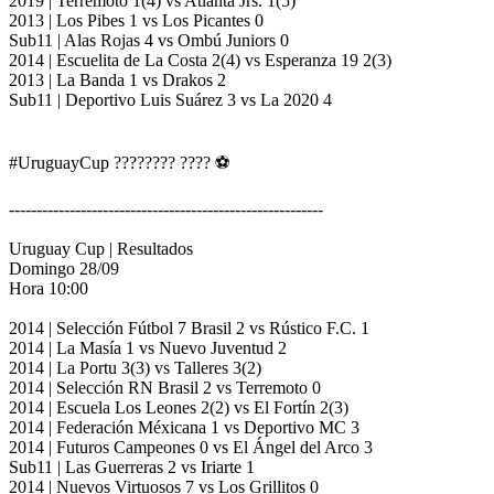
2019 | Terremoto 1(4) vs Atlanta Jrs. 1(5)
2013 | Los Pibes 1 vs Los Picantes 0
Sub11 | Alas Rojas 4 vs Ombú Juniors 0
2014 | Escuelita de La Costa 2(4) vs Esperanza 19 2(3)
2013 | La Banda 1 vs Drakos 2
Sub11 | Deportivo Luis Suárez 3 vs La 2020 4
#UruguayCup ???????? ???? ⚽️
---------------------------------------------------------
Uruguay Cup | Resultados
Domingo 28/09
Hora 10:00
2014 | Selección Fútbol 7 Brasil 2 vs Rústico F.C. 1
2014 | La Masía 1 vs Nuevo Juventud 2
2014 | La Portu 3(3) vs Talleres 3(2)
2014 | Selección RN Brasil 2 vs Terremoto 0
2014 | Escuela Los Leones 2(2) vs El Fortín 2(3)
2014 | Federación Méxicana 1 vs Deportivo MC 3
2014 | Futuros Campeones 0 vs El Ángel del Arco 3
Sub11 | Las Guerreras 2 vs Iriarte 1
2014 | Nuevos Virtuosos 7 vs Los Grillitos 0