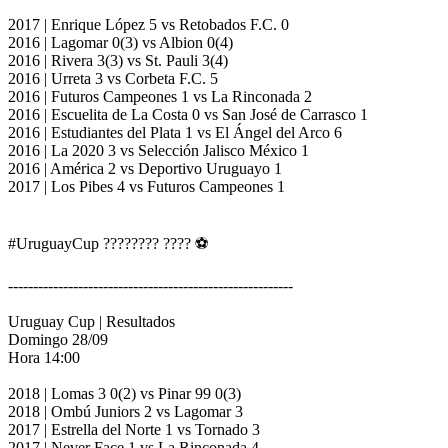
2017 | Enrique López 5 vs Retobados F.C. 0
2016 | Lagomar 0(3) vs Albion 0(4)
2016 | Rivera 3(3) vs St. Pauli 3(4)
2016 | Urreta 3 vs Corbeta F.C. 5
2016 | Futuros Campeones 1 vs La Rinconada 2
2016 | Escuelita de La Costa 0 vs San José de Carrasco 1
2016 | Estudiantes del Plata 1 vs El Ángel del Arco 6
2016 | La 2020 3 vs Selección Jalisco México 1
2016 | América 2 vs Deportivo Uruguayo 1
2017 | Los Pibes 4 vs Futuros Campeones 1
#UruguayCup ???????? ???? ⚽️
---------------------------------------------------------
Uruguay Cup | Resultados
Domingo 28/09
Hora 14:00
2018 | Lomas 3 0(2) vs Pinar 99 0(3)
2018 | Ombú Juniors 2 vs Lagomar 3
2017 | Estrella del Norte 1 vs Tornado 3
2017 | Never Face 1 vs La Rinconada 4