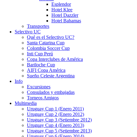
Esplendor
Hotel Klee
Hotel Dazzler
Hotel Bahamas
Transportes
Selectivo UC
Qué es el Selectivo UC?
Santa Catarina Cup
Colombia Soccer Cup
Inti Cup Perú
Copa Interclubes de América
Bariloche Cup
AIFI Copa América
Sueño Celeste Argentina
Info
Excursiones
Consulados y embajadas
Torneos Amigos
Multimedia
Uruguay Cup 1 (Enero 2011)
Uruguay Cup 2 (Enero 2012)
Uruguay Cup 3 (Setiembre 2012)
Uruguay Cup 4 (Enero 2013)
Uruguay Cup 5 (Setiembre 2013)
Uruguay Cup 6 (Enero 2014)