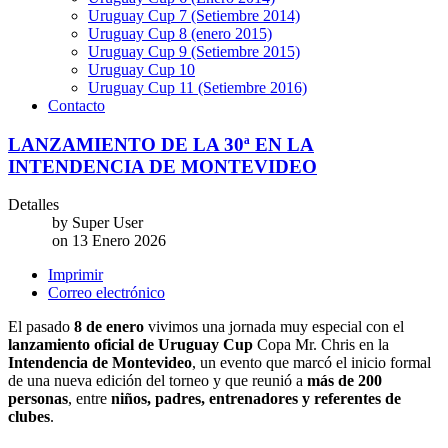
Uruguay Cup 7 (Setiembre 2014)
Uruguay Cup 8 (enero 2015)
Uruguay Cup 9 (Setiembre 2015)
Uruguay Cup 10
Uruguay Cup 11 (Setiembre 2016)
Contacto
LANZAMIENTO DE LA 30ª EN LA
INTENDENCIA DE MONTEVIDEO
Detalles
by
Super User
on
13 Enero 2026
Imprimir
Correo electrónico
El pasado
8 de enero
vivimos una jornada muy especial con el
lanzamiento oficial de Uruguay Cup
Copa Mr. Chris en la
Intendencia de Montevideo
, un evento que marcó el inicio formal
de una nueva edición del torneo y que reunió a
más de 200
personas
, entre
niños, padres, entrenadores y referentes de
clubes
.