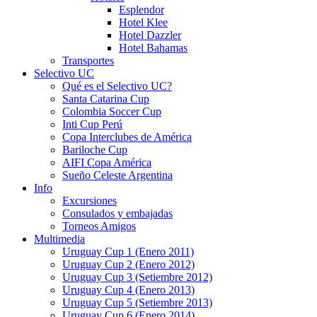
Esplendor
Hotel Klee
Hotel Dazzler
Hotel Bahamas
Transportes
Selectivo UC
Qué es el Selectivo UC?
Santa Catarina Cup
Colombia Soccer Cup
Inti Cup Perú
Copa Interclubes de América
Bariloche Cup
AIFI Copa América
Sueño Celeste Argentina
Info
Excursiones
Consulados y embajadas
Torneos Amigos
Multimedia
Uruguay Cup 1 (Enero 2011)
Uruguay Cup 2 (Enero 2012)
Uruguay Cup 3 (Setiembre 2012)
Uruguay Cup 4 (Enero 2013)
Uruguay Cup 5 (Setiembre 2013)
Uruguay Cup 6 (Enero 2014)