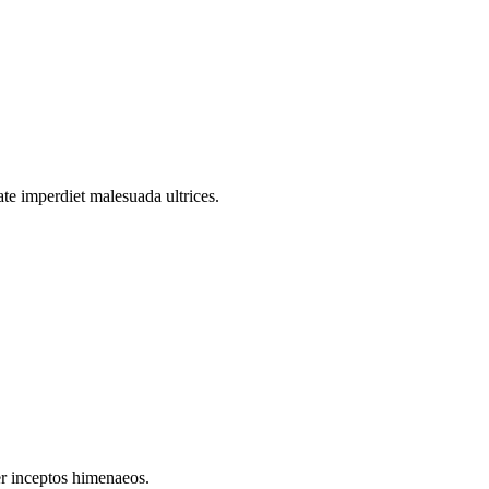
ate imperdiet malesuada ultrices.
er inceptos himenaeos.