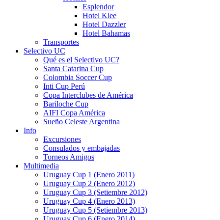
Esplendor
Hotel Klee
Hotel Dazzler
Hotel Bahamas
Transportes
Selectivo UC
Qué es el Selectivo UC?
Santa Catarina Cup
Colombia Soccer Cup
Inti Cup Perú
Copa Interclubes de América
Bariloche Cup
AIFI Copa América
Sueño Celeste Argentina
Info
Excursiones
Consulados y embajadas
Torneos Amigos
Multimedia
Uruguay Cup 1 (Enero 2011)
Uruguay Cup 2 (Enero 2012)
Uruguay Cup 3 (Setiembre 2012)
Uruguay Cup 4 (Enero 2013)
Uruguay Cup 5 (Setiembre 2013)
Uruguay Cup 6 (Enero 2014)