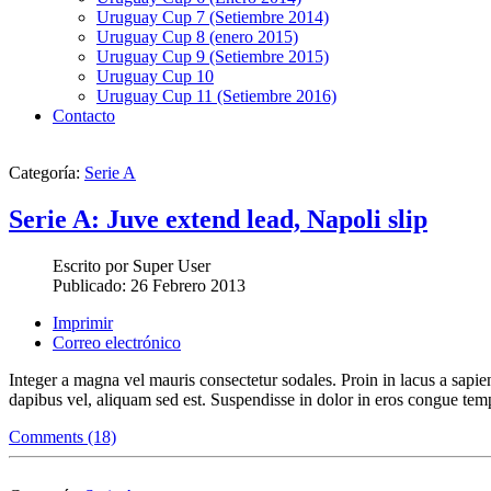
Uruguay Cup 7 (Setiembre 2014)
Uruguay Cup 8 (enero 2015)
Uruguay Cup 9 (Setiembre 2015)
Uruguay Cup 10
Uruguay Cup 11 (Setiembre 2016)
Contacto
Categoría:
Serie A
Serie A: Juve extend lead, Napoli slip
Escrito por
Super User
Publicado:
26 Febrero 2013
Imprimir
Correo electrónico
Integer a magna vel mauris consectetur sodales. Proin in lacus a sapien
dapibus vel, aliquam sed est. Suspendisse in dolor in eros congue temp
Comments (18)