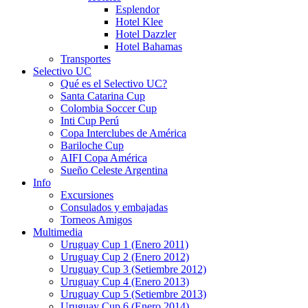
Esplendor
Hotel Klee
Hotel Dazzler
Hotel Bahamas
Transportes
Selectivo UC
Qué es el Selectivo UC?
Santa Catarina Cup
Colombia Soccer Cup
Inti Cup Perú
Copa Interclubes de América
Bariloche Cup
AIFI Copa América
Sueño Celeste Argentina
Info
Excursiones
Consulados y embajadas
Torneos Amigos
Multimedia
Uruguay Cup 1 (Enero 2011)
Uruguay Cup 2 (Enero 2012)
Uruguay Cup 3 (Setiembre 2012)
Uruguay Cup 4 (Enero 2013)
Uruguay Cup 5 (Setiembre 2013)
Uruguay Cup 6 (Enero 2014)